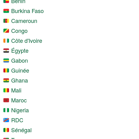
Bénin
Burkina Faso
Cameroun
Congo
Côte d'Ivoire
Égypte
Gabon
Guinée
Ghana
Mali
Maroc
Nigeria
RDC
Sénégal