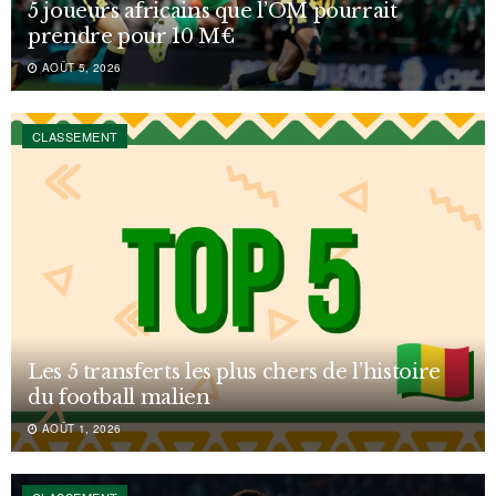
5 joueurs africains que l’OM pourrait
prendre pour 10 M€
AOÛT 5, 2026
CLASSEMENT
Les 5 transferts les plus chers de l’histoire
du football malien
AOÛT 1, 2026