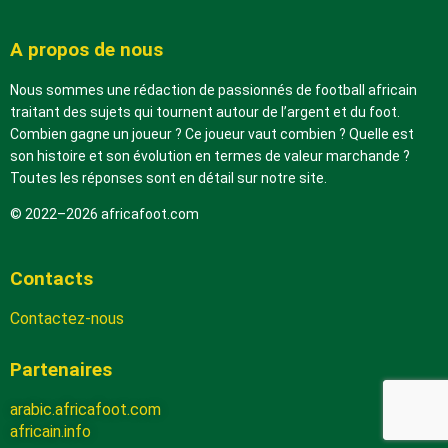
A propos de nous
Nous sommes une rédaction de passionnés de football africain
traitant des sujets qui tournent autour de l’argent et du foot.
Combien gagne un joueur ? Ce joueur vaut combien ? Quelle est
son histoire et son évolution en termes de valeur marchande ?
Toutes les réponses sont en détail sur notre site.
© 2022–2026 africafoot.com
Contacts
Contactez-nous
Partenaires
arabic.africafoot.com
africain.info