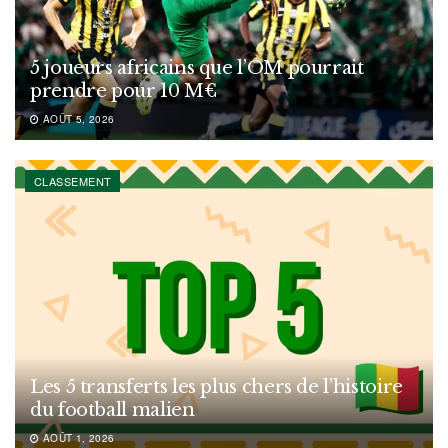
5 joueurs africains que l’OM pourrait
prendre pour 10 M€
AOÛT 5, 2026
CLASSEMENT
Les 5 transferts les plus chers de l’histoire
du football malien
AOÛT 1, 2026